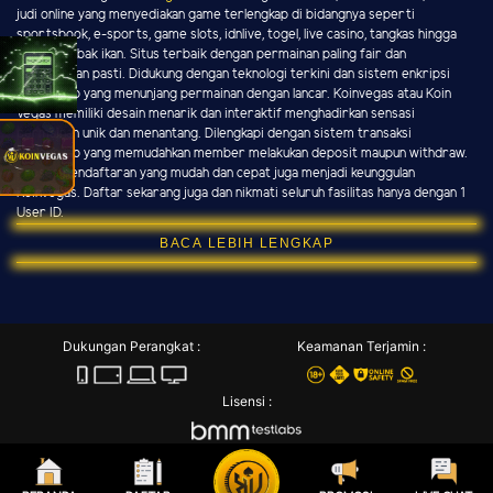
judi online yang menyediakan game terlengkap di bidangnya seperti
sportsbook, e-sports, game slots, idnlive, togel, live casino, tangkas hingga
game tembak ikan. Situs terbaik dengan permainan paling fair dan
kemenangan pasti. Didukung dengan teknologi terkini dan sistem enkripsi
terlengkap yang menunjang permainan dengan lancar. Koinvegas atau Koin
Vegas memiliki desain menarik dan interaktif menghadirkan sensasi
permainan unik dan menantang. Dilengkapi dengan sistem transaksi
terlengkap yang memudahkan member melakukan deposit maupun withdraw.
Proses pendaftaran yang mudah dan cepat juga menjadi keunggulan
Koinvegas. Daftar sekarang juga dan nikmati seluruh fasilitas hanya dengan 1
User ID.
BACA LEBIH LENGKAP
Dukungan Perangkat :
Keamanan Terjamin :
Lisensi :
Copyright © - KOINVEGAS. Seluruh hak cipta dilindungi