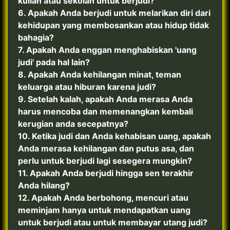
kuliah atau sekolah untuk berjudi?
6. Apakah Anda berjudi untuk melarikan diri dari
kehidupan yang membosankan atau hidup tidak
bahagia?
7. Apakah Anda enggan menghabiskan 'uang
judi' pada hal lain?
8. Apakah Anda kehilangan minat, teman
keluarga atau hiburan karena judi?
9. Setelah kalah, apakah Anda merasa Anda
harus mencoba dan memenangkan kembali
kerugian anda secepatnya?
10. Ketika judi dan Anda kehabisan uang, apakah
Anda merasa kehilangan dan putus asa, dan
perlu untuk berjudi lagi sesegera mungkin?
11. Apakah Anda berjudi hingga sen terakhir
Anda hilang?
12. Apakah Anda berbohong, mencuri atau
meminjam hanya untuk mendapatkan uang
untuk berjudi atau untuk membayar utang judi?