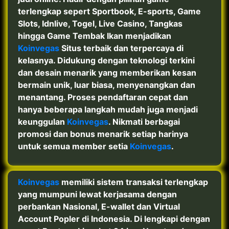
terlengkap sepert Sportbook, E-sports, Game
Slots, Idnlive, Togel, Live Casino, Tangkas
hingga Game Tembak Ikan menjadikan
Koinvegas
Situs terbaik dan terpercaya di
kelasnya. Didukung dengan teknologi terkini
dan desain menarik yang memberikan kesan
bermain unik, luar biasa, menyenangkan dan
menantang. Proses pendaftaran cepat dan
hanya beberapa langkah mudah juga menjadi
keunggulan
Koinvegas
. Nikmati berbagai
promosi dan bonus menarik setiap harinya
untuk semua member setia
Koinvegas
.
Koinvegas
memiliki sistem transaksi terlengkap
yang mumpuni lewat kerjasama dengan
perbankan Nasional, E-wallet dan Virtual
Account Popler di Indonesia. Di lengkapi dengan