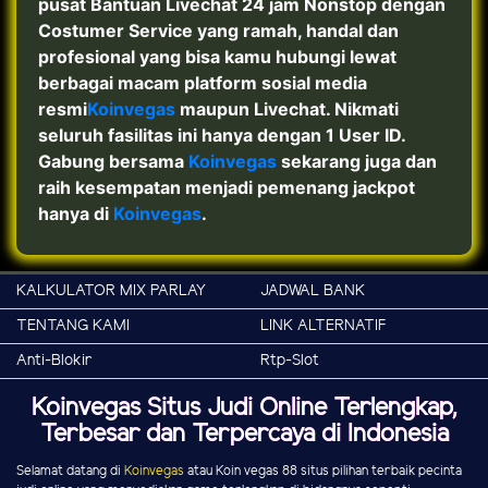
pusat Bantuan Livechat 24 jam Nonstop dengan
Costumer Service yang ramah, handal dan
profesional yang bisa kamu hubungi lewat
berbagai macam platform sosial media
resmi
Koinvegas
maupun Livechat. Nikmati
seluruh fasilitas ini hanya dengan 1 User ID.
Gabung bersama
Koinvegas
sekarang juga dan
raih kesempatan menjadi pemenang jackpot
hanya di
Koinvegas
.
KALKULATOR MIX PARLAY
JADWAL BANK
TENTANG KAMI
LINK ALTERNATIF
Anti-Blokir
Rtp-Slot
Koinvegas Situs Judi Online Terlengkap,
Terbesar dan Terpercaya di Indonesia
Selamat datang di
Koinvegas
atau Koin vegas 88 situs pilihan terbaik pecinta