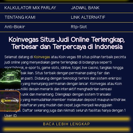
KALKULATOR MIX PARLAY
JADWAL BANK
TENTANG KAMI
LINK ALTERNATIF
Anti-Blokir
Rtp-Slot
Koinvegas Situs Judi Online Terlengkap,
Terbesar dan Terpercaya di Indonesia
Selamat datang di
Koinvegas
atau Koin vegas 88 situs pilihan terbaik pecinta
judi online yang menyediakan game terlengkap di bidangnya seperti
sportsbook, e-sports, game slots, idnlive, togel, live casino, tangkas hingga
game tembak ikan. Situs terbaik dengan permainan paling fair dan
kemenangan pasti. Didukung dengan teknologi terkini dan sistem enkripsi
terlengkap yang menunjang permainan dengan lancar. Koinvegas atau Koin
Vegas memiliki desain menarik dan interaktif menghadirkan sensasi
permainan unik dan menantang. Dilengkapi dengan sistem transaksi
terlengkap yang memudahkan member melakukan deposit maupun withdraw.
Proses pendaftaran yang mudah dan cepat juga menjadi keunggulan
Koinvegas. Daftar sekarang juga dan nikmati seluruh fasilitas hanya dengan 1
User ID.
BACA LEBIH LENGKAP